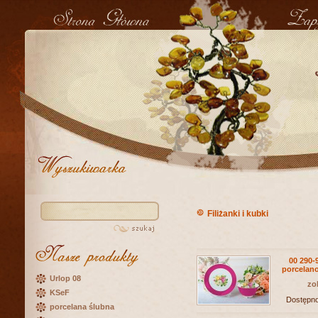
Filiżanki i kubki
00 290-
porcela
Urlop 08
zo
KSeF
Dostępn
porcelana ślubna