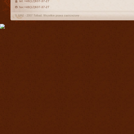
tel: +48(12)637-37-27
fax:+48(12)637-37-27
© 1992 - 2007 Tolbad. Wszelkie prawa zastrzeżone