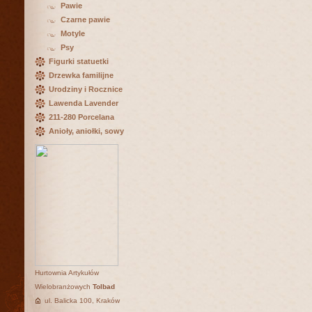
Pawie
Czarne pawie
Motyle
Psy
Figurki statuetki
Drzewka familijne
Urodziny i Rocznice
Lawenda Lavender
211-280 Porcelana
Anioły, aniołki, sowy
Hurtownia Artykułów
Wielobranżowych
Tolbad
ul. Balicka 100, Kraków