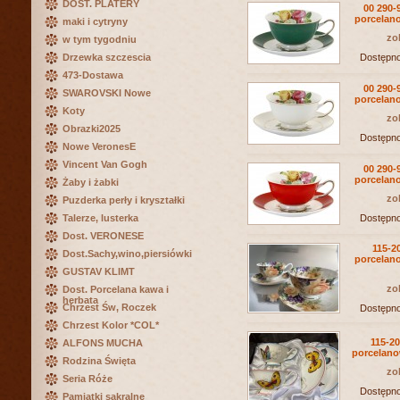
DOST. PLATERY
00 290-
porcela
maki i cytryny
zo
w tym tygodniu
Drzewka szczescia
Dostępn
473-Dostawa
00 290-
SWAROVSKI Nowe
porcela
Koty
zo
Obrazki2025
Dostępn
Nowe VeronesE
Vincent Van Gogh
00 290-
porcela
Żaby i żabki
zo
Puzderka perły i kryształki
Talerze, lusterka
Dostępn
Dost. VERONESE
115-20
Dost.Sachy,wino,piersiówki
porcelano
GUSTAV KLIMT
zo
Dost. Porcelana kawa i
herbata
Chrzest Św, Roczek
Dostępn
Chrzest Kolor *COL*
115-20
ALFONS MUCHA
porcelano
Rodzina Święta
zo
Seria Róże
Dostępn
Pamiątki sakralne