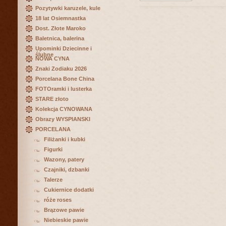
Pozytywki karuzele, kule
18 lat Osiemnastka
Dost. Złote Maroko
Baletnica, balerina
Upominki Dziecinne i
ślubne
NOWA CYNA
Znaki Zodiaku 2026
Porcelana Bone China
FOTOramki i lusterka
STARE złoto
Kolekcja CYNOWANA
Obrazy WYSPIANSKI
PORCELANA
Filiżanki i kubki
Figurki
Wazony, patery
Czajniki, dzbanki
Talerze
Cukiernice dodatki
róże roses
Brązowe pawie
Niebieskie pawie