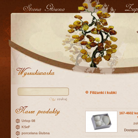
Filiżanki i kubki
167-4602 ko
Urlop 08
zo
KSeF
Dostępn
porcelana ślubna