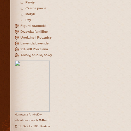
Pawie
Czarne pawie
Motyle
Psy
Figurki statuetki
Drzewka familijne
Urodziny i Rocznice
Lawenda Lavender
211-280 Porcelana
Anioły, aniołki, sowy
Hurtownia Artykułów
Wielobranżowych
Tolbad
ul. Balicka 100, Kraków