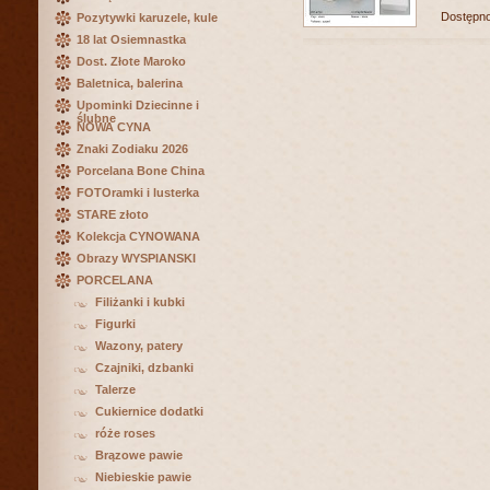
Dostępn
Pozytywki karuzele, kule
18 lat Osiemnastka
Dost. Złote Maroko
Baletnica, balerina
Upominki Dziecinne i
ślubne
NOWA CYNA
Znaki Zodiaku 2026
Porcelana Bone China
FOTOramki i lusterka
STARE złoto
Kolekcja CYNOWANA
Obrazy WYSPIANSKI
PORCELANA
Filiżanki i kubki
Figurki
Wazony, patery
Czajniki, dzbanki
Talerze
Cukiernice dodatki
róże roses
Brązowe pawie
Niebieskie pawie