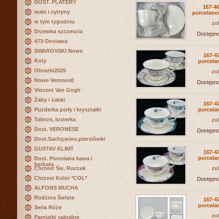
DOST. PLATERY
167-46
maki i cytryny
porcelano
w tym tygodniu
zo
Drzewka szczescia
Dostępn
473-Dostawa
SWAROVSKI Nowe
167-47
Koty
porcela
Obrazki2025
zo
Nowe VeronesE
Dostępn
Vincent Van Gogh
Żaby i żabki
167-47
Puzderka perły i kryształki
porcela
Talerze, lusterka
zo
Dost. VERONESE
Dostępn
Dost.Sachy,wino,piersiówki
GUSTAV KLIMT
167-47
porcela
Dost. Porcelana kawa i
herbata
Chrzest Św, Roczek
zo
Chrzest Kolor *COL*
Dostępn
ALFONS MUCHA
Rodzina Święta
167-47
porcela
Seria Róże
zo
Pamiątki sakralne