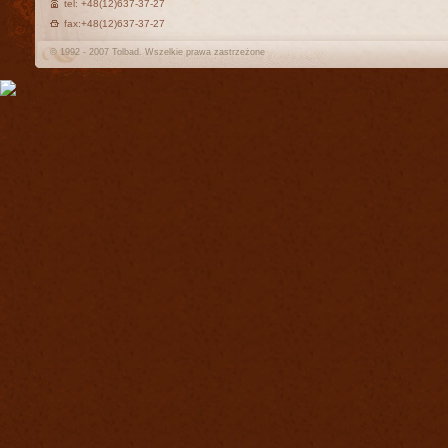
tel: +48(12)637-37-27
fax:+48(12)637-37-27
© 1992 - 2007 Tolbad. Wszelkie prawa zastrzeżone