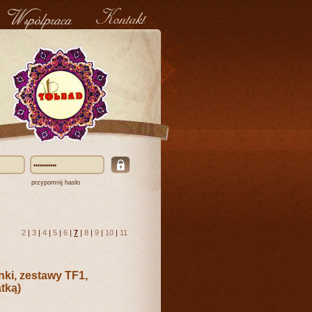
przypomnij hasło
2
|
3
|
4
|
5
|
6
|
7
|
8
|
9
|
10
|
11
ki, zestawy TF1,
atką)