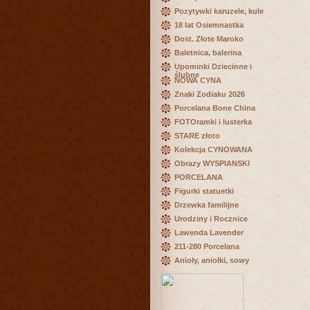
Pozytywki karuzele, kule
18 lat Osiemnastka
Dost. Złote Maroko
Baletnica, balerina
Upominki Dziecinne i
ślubne
NOWA CYNA
Znaki Zodiaku 2026
Porcelana Bone China
FOTOramki i lusterka
STARE złoto
Kolekcja CYNOWANA
Obrazy WYSPIANSKI
PORCELANA
Figurki statuetki
Drzewka familijne
Urodziny i Rocznice
Lawenda Lavender
211-280 Porcelana
Anioły, aniołki, sowy