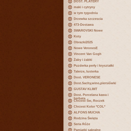
DOST. PLATERY
maki i cytryny
w tym tygodniu
Drzewka szczescia
473-Dostawa
SWAROVSKI Nowe
Koty
Obrazki2025
Nowe VeronesE
Vincent Van Gogh
Żaby i żabki
Puzderka perły i kryształki
Talerze, lusterka
Dost. VERONESE
Dost.Sachy,wino,piersiówki
GUSTAV KLIMT
Dost. Porcelana kawa i
herbata
Chrzest Św, Roczek
Chrzest Kolor *COL*
ALFONS MUCHA
Rodzina Święta
Seria Róże
Pamiątki sakralne