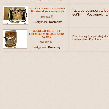
W20KL329-09110 Taca Klimt
Taca porcelanowa z łop
Pocałunek na czarnym tle
G.Klimt - Pocałunek na 
zobacz
Dostępność:
Dostępny
W20KL331-09127 TF1
Filiżanka i czajniczek Klimt
Porcelanowy komplet dla jedn
Czarny
Gustav Klimt- Pocałunek
zobacz
Dostępność:
Dostępny