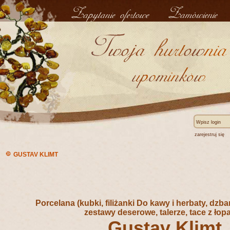
zarejestruj się
GUSTAV KLIMT
Porcelana (kubki, filiżanki Do kawy i herbaty,
dzban
zestawy deserowe, talerze, tace z łop
Gustav Klimt