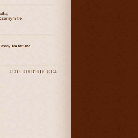
atką
czarnym tle
ej osoby
Tea for One
2
|
3
|
4
|
5
|
6
|
7
|
8
|
9
|
10
|
11