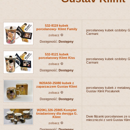
532-8119 kubek
porcelanowy- Klimt Family
porcelanowy kubek ozdobny Gu
Carmani
zobacz
Dostępność:
Dostępny
532-8121 kubek
porcelanowy Klimt Kiss
porcelanowy kubek ozdobny G
Carmani
zobacz
Dostępność:
Dostępny
W20A50-25080 kubek z
zaparzaczem Gustav Klimt
porcelanowy kubek z metalow
Gustav Klimt Pocałunek
zobacz
Dostępność:
Dostępny
W20KL326-25905 Komplet
śniadaniowy dla dwojga G.
Dwie filizanki porcelanowe ze 
Klimt
mleczniczki z serii Gustav Klim
zobacz
Dostępność:
Dostępny