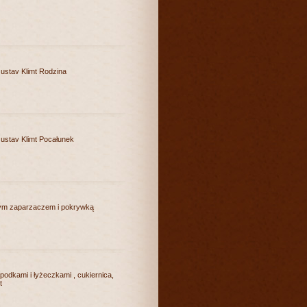
stav Klimt Rodzina
ustav Klimt Pocałunek
ym zaparzaczem i pokrywką
spodkami i łyżeczkami , cukiernica,
t