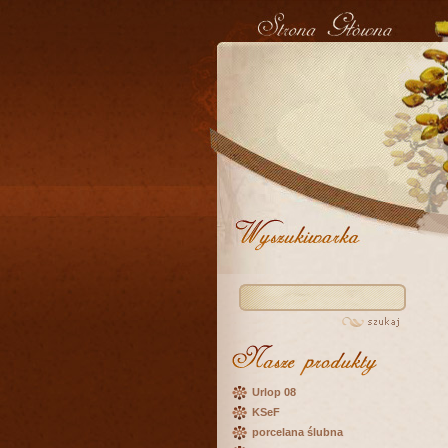
Urlop 08
KSeF
porcelana ślubna