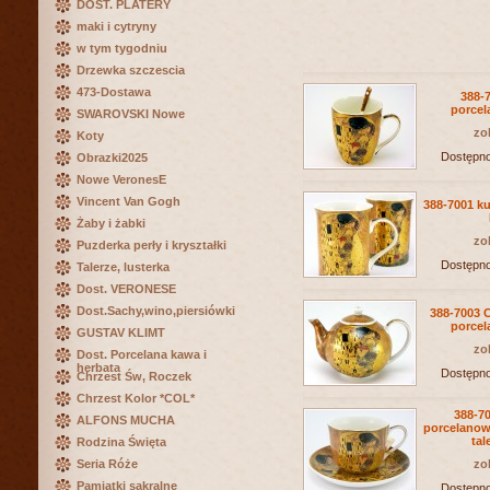
DOST. PLATERY
maki i cytryny
w tym tygodniu
Drzewka szczescia
473-Dostawa
388-
porcel
SWAROVSKI Nowe
zo
Koty
Dostępn
Obrazki2025
Nowe VeronesE
Vincent Van Gogh
388-7001 k
Żaby i żabki
zo
Puzderka perły i kryształki
Dostępn
Talerze, lusterka
Dost. VERONESE
Dost.Sachy,wino,piersiówki
388-7003 
porcel
GUSTAV KLIMT
zo
Dost. Porcelana kawa i
herbata
Dostępn
Chrzest Św, Roczek
Chrzest Kolor *COL*
388-70
ALFONS MUCHA
porcelanow
tal
Rodzina Święta
Seria Róże
zo
Pamiątki sakralne
Dostępn