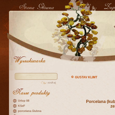
GUSTAV KLIMT
Urlop 08
Porcelana (kubk
ze
KSeF
porcelana ślubna