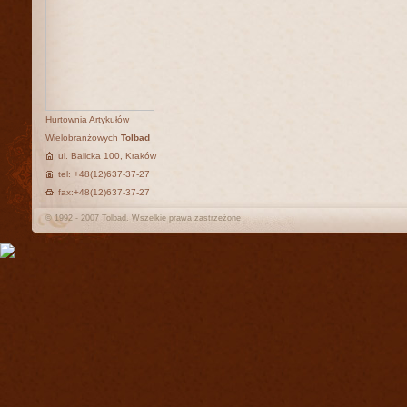
Hurtownia Artykułów
Wielobranżowych
Tolbad
ul. Balicka 100, Kraków
tel: +48(12)637-37-27
fax:+48(12)637-37-27
© 1992 - 2007 Tolbad. Wszelkie prawa zastrzeżone