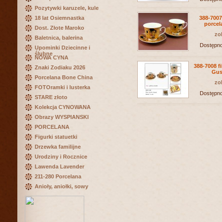
Pozytywki karuzele, kule
18 lat Osiemnastka
388-7007
porcel
Dost. Złote Maroko
zo
Baletnica, balerina
Dostępn
Upominki Dziecinne i
ślubne
NOWA CYNA
388-7008 fi
Znaki Zodiaku 2026
Gus
Porcelana Bone China
zo
FOTOramki i lusterka
Dostępn
STARE złoto
Kolekcja CYNOWANA
Obrazy WYSPIANSKI
PORCELANA
Figurki statuetki
Drzewka familijne
Urodziny i Rocznice
Lawenda Lavender
211-280 Porcelana
Anioły, aniołki, sowy