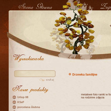
Drzewka familijne
metalowe foto ramki w f
Urlop 08
na rodzinne zdjęcia
KSeF
porcelana ślubna