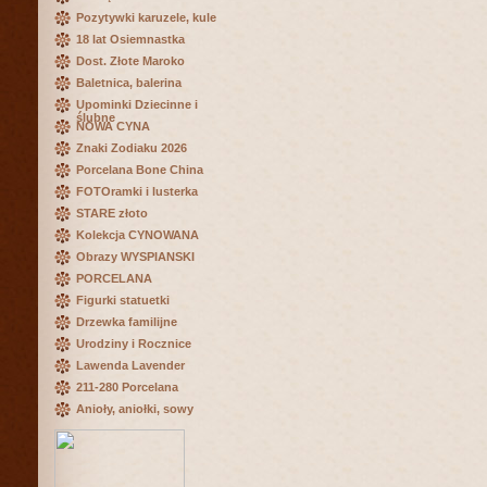
Pozytywki karuzele, kule
18 lat Osiemnastka
Dost. Złote Maroko
Baletnica, balerina
Upominki Dziecinne i
ślubne
NOWA CYNA
Znaki Zodiaku 2026
Porcelana Bone China
FOTOramki i lusterka
STARE złoto
Kolekcja CYNOWANA
Obrazy WYSPIANSKI
PORCELANA
Figurki statuetki
Drzewka familijne
Urodziny i Rocznice
Lawenda Lavender
211-280 Porcelana
Anioły, aniołki, sowy