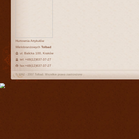
Hurtownia Artykułów
Wielobranżowych
Tolbad
ul. Balicka 100, Kraków
tel: +48(12)637-37-27
fax:+48(12)637-37-27
© 1992 - 2007 Tolbad. Wszelkie prawa zastrzeżone