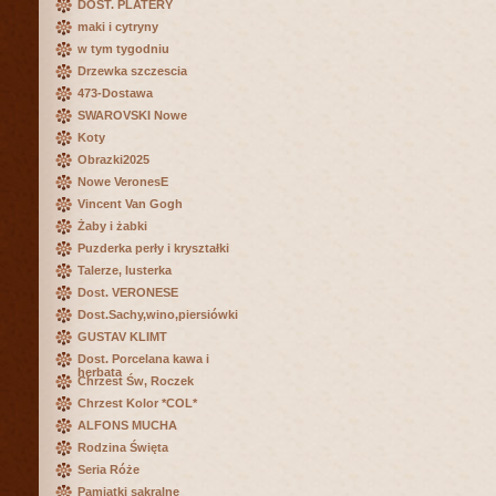
DOST. PLATERY
maki i cytryny
w tym tygodniu
Drzewka szczescia
473-Dostawa
SWAROVSKI Nowe
Koty
Obrazki2025
Nowe VeronesE
Vincent Van Gogh
Żaby i żabki
Puzderka perły i kryształki
Talerze, lusterka
Dost. VERONESE
Dost.Sachy,wino,piersiówki
GUSTAV KLIMT
Dost. Porcelana kawa i
herbata
Chrzest Św, Roczek
Chrzest Kolor *COL*
ALFONS MUCHA
Rodzina Święta
Seria Róże
Pamiątki sakralne