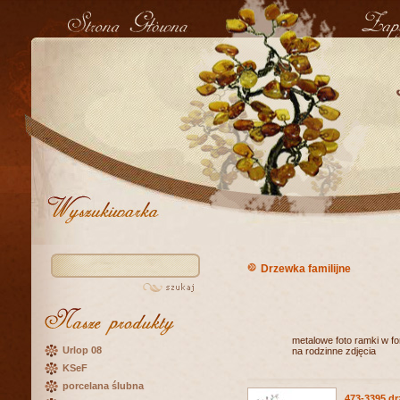
Drzewka familijne
metalowe foto ramki w f
Urlop 08
na rodzinne zdjęcia
KSeF
porcelana ślubna
473-3395 dr