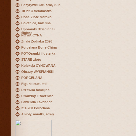
Pozytywki karuzele, kule
18 lat Osiemnastka
Dost. Złote Maroko
Baletnica, balerina
Upominki Dziecinne i
ślubne
NOWA CYNA
Znaki Zodiaku 2026
Porcelana Bone China
FOTOramki i lusterka
STARE złoto
Kolekcja CYNOWANA
Obrazy WYSPIANSKI
PORCELANA
Figurki statuetki
Drzewka familijne
Urodziny i Rocznice
Lawenda Lavender
211-280 Porcelana
Anioły, aniołki, sowy