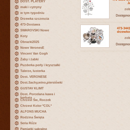
DOST. PLATERY
J
maki i cytryny
zob
w tym tygodniu
Dostępno
Drzewka szczescia
473-Dostawa
473-344
SWAROVSKI Nowe
drzewko 
Koty
zob
Obrazki2025
Dostępno
Nowe VeronesE
Vincent Van Gogh
Żaby i żabki
Puzderka perły i kryształki
Talerze, lusterka
Dost. VERONESE
Dost.Sachy,wino,piersiówki
GUSTAV KLIMT
Dost. Porcelana kawa i
herbata
Chrzest Św, Roczek
Chrzest Kolor *COL*
ALFONS MUCHA
Rodzina Święta
Seria Róże
Pamiątki sakralne