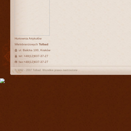
Hurtownia Artykułów
Wielobranżowych
Tolbad
ul. Balicka 100, Kraków
tel: +48(12)637-37-27
fax:+48(12)637-37-27
© 1992 - 2007 Tolbad. Wszelkie prawa zastrzeżone