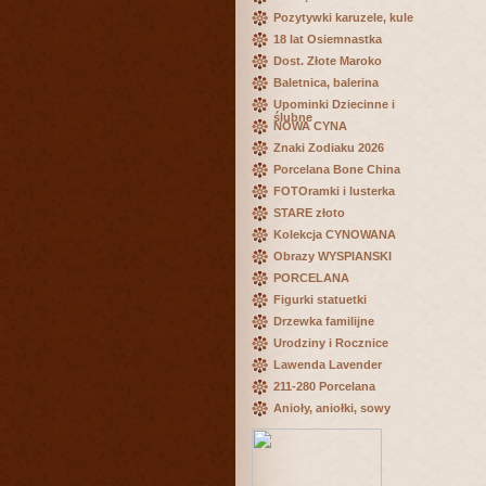
Pozytywki karuzele, kule
18 lat Osiemnastka
Dost. Złote Maroko
Baletnica, balerina
Upominki Dziecinne i
ślubne
NOWA CYNA
Znaki Zodiaku 2026
Porcelana Bone China
FOTOramki i lusterka
STARE złoto
Kolekcja CYNOWANA
Obrazy WYSPIANSKI
PORCELANA
Figurki statuetki
Drzewka familijne
Urodziny i Rocznice
Lawenda Lavender
211-280 Porcelana
Anioły, aniołki, sowy