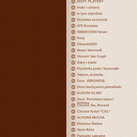
DOST. PLATERY
maki i cytryny
w tym tygodniu
Drzewka szczescia
473-Dostawa
SWAROVSKI Nowe
Koty
Obrazki2025
Nowe VeronesE
Vincent Van Gogh
Żaby i żabki
Puzderka perły i kryształki
Talerze, lusterka
Dost. VERONESE
Dost.Sachy,wino,piersiówki
GUSTAV KLIMT
Dost. Porcelana kawa i
herbata
Chrzest Św, Roczek
Chrzest Kolor *COL*
ALFONS MUCHA
Rodzina Święta
Seria Róże
Pamiątki sakralne