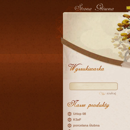
Urlop 08
KSeF
porcelana ślubna