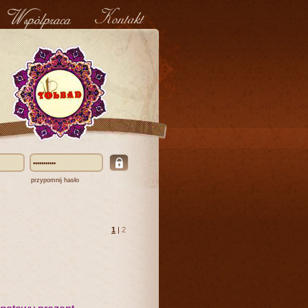
przypomnij hasło
1
|
2