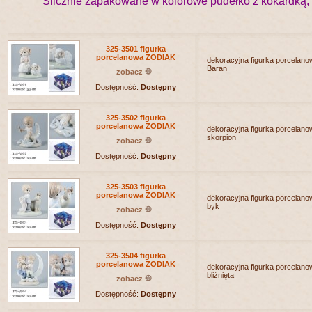
Ślicznie zapakowane w kolorowe pudełko z kokardką,
325-3501 figurka
porcelanowa ZODIAK
dekoracyjna figurka porcelanow
Baran
zobacz
Dostępność:
Dostępny
325-3502 figurka
porcelanowa ZODIAK
dekoracyjna figurka porcelanow
skorpion
zobacz
Dostępność:
Dostępny
325-3503 figurka
porcelanowa ZODIAK
dekoracyjna figurka porcelanow
byk
zobacz
Dostępność:
Dostępny
325-3504 figurka
porcelanowa ZODIAK
dekoracyjna figurka porcelanow
bliźnięta
zobacz
Dostępność:
Dostępny