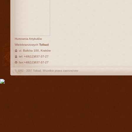
Hurtownia Artykułów
Wielobranżowych
Tolbad
ul. Balicka 100, Kraków
tel: +48(12)637-37-27
fax:+48(12)637-37-27
© 1992 - 2007 Tolbad. Wszelkie prawa zastrzeżone