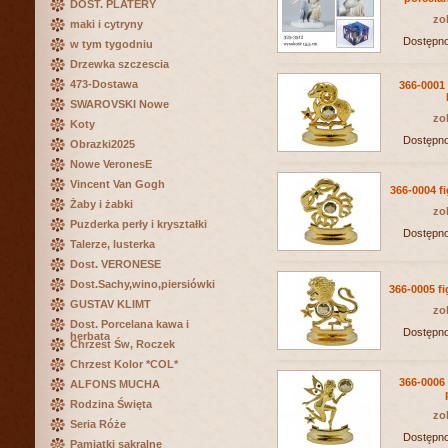
DOST. PLATERY
zo
maki i cytryny
Dostępn
w tym tygodniu
Drzewka szczescia
473-Dostawa
366-0001 
SWAROVSKI Nowe
zo
Koty
Dostępn
Obrazki2025
Nowe VeronesE
Vincent Van Gogh
366-0004 fi
Żaby i żabki
zo
Puzderka perły i kryształki
Dostępn
Talerze, lusterka
Dost. VERONESE
Dost.Sachy,wino,piersiówki
366-0005 fi
GUSTAV KLIMT
zo
Dost. Porcelana kawa i
Dostępn
herbata
Chrzest Św, Roczek
Chrzest Kolor *COL*
366-0006 
ALFONS MUCHA
Rodzina Święta
zo
Seria Róże
Dostępn
Pamiątki sakralne