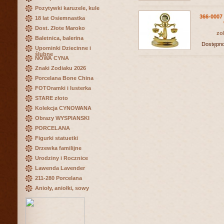
Pozytywki karuzele, kule
366-0007 
18 lat Osiemnastka
Dost. Złote Maroko
zo
Baletnica, balerina
Dostępn
Upominki Dziecinne i
ślubne
NOWA CYNA
Znaki Zodiaku 2026
Porcelana Bone China
FOTOramki i lusterka
STARE złoto
Kolekcja CYNOWANA
Obrazy WYSPIANSKI
PORCELANA
Figurki statuetki
Drzewka familijne
Urodziny i Rocznice
Lawenda Lavender
211-280 Porcelana
Anioły, aniołki, sowy