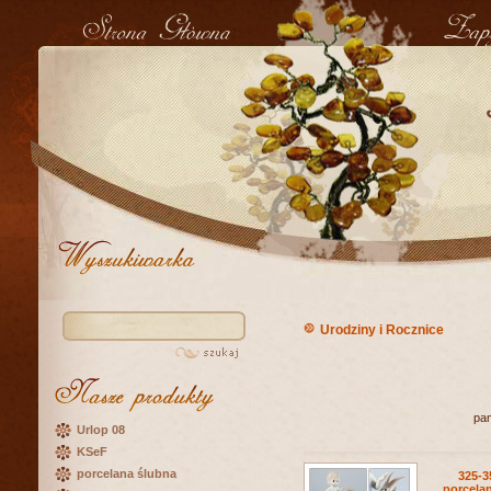
Urodziny i Rocznice
pam
Urlop 08
KSeF
porcelana ślubna
325-3
porcel