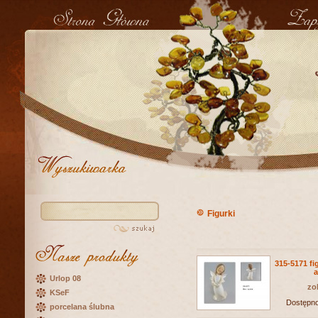
Figurki
315-5171 fi
a
Urlop 08
zo
KSeF
Dostępn
porcelana ślubna