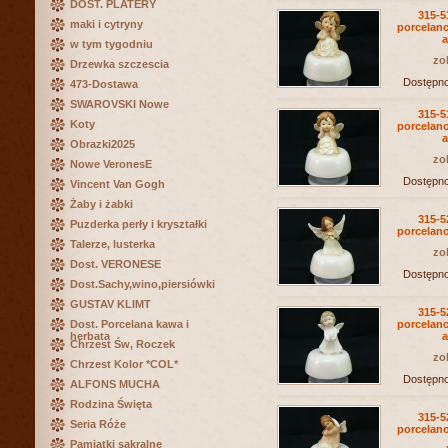
DOST. PLATERY
315-5
maki i cytryny
porcelan
a
w tym tygodniu
zo
Drzewka szczescia
Dostępn
473-Dostawa
SWAROVSKI Nowe
315-5
Koty
porcelan
a
Obrazki2025
zo
Nowe VeronesE
Dostępn
Vincent Van Gogh
Żaby i żabki
315-5
Puzderka perły i kryształki
porcelan
Talerze, lusterka
zo
Dost. VERONESE
Dostępn
Dost.Sachy,wino,piersiówki
GUSTAV KLIMT
315-5
Dost. Porcelana kawa i
porcelan
herbata
a
Chrzest Św, Roczek
zo
Chrzest Kolor *COL*
Dostępn
ALFONS MUCHA
Rodzina Święta
315-5
Seria Róże
porcelan
Pamiątki sakralne