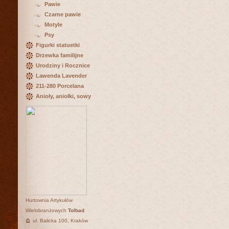
Pawie
Czarne pawie
Motyle
Psy
Figurki statuetki
Drzewka familijne
Urodziny i Rocznice
Lawenda Lavender
211-280 Porcelana
Anioły, aniołki, sowy
Hurtownia Artykułów
Wielobranżowych
Tolbad
ul. Balicka 100, Kraków