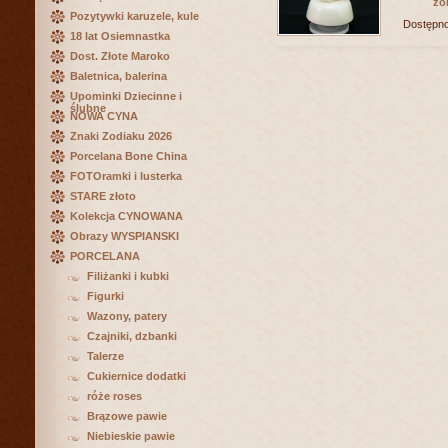
zo
Pozytywki karuzele, kule
Dostępn
18 lat Osiemnastka
Dost. Złote Maroko
Baletnica, balerina
Upominki Dziecinne i
ślubne
NOWA CYNA
Znaki Zodiaku 2026
Porcelana Bone China
FOTOramki i lusterka
STARE złoto
Kolekcja CYNOWANA
Obrazy WYSPIANSKI
PORCELANA
Filiżanki i kubki
Figurki
Wazony, patery
Czajniki, dzbanki
Talerze
Cukiernice dodatki
róże roses
Brązowe pawie
Niebieskie pawie