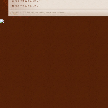
tel: +48(12)637-37-27
fax:+48(12)637-37-27
© 1992 - 2007 Tolbad. Wszelkie prawa zastrzeżone