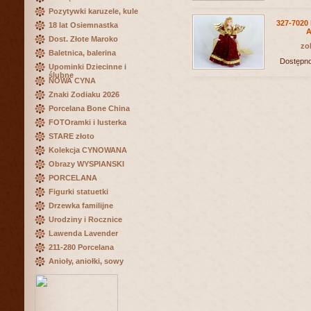
Pozytywki karuzele, kule
327-7020 
18 lat Osiemnastka
A
Dost. Złote Maroko
zo
Baletnica, balerina
Dostępn
Upominki Dziecinne i
ślubne
NOWA CYNA
Znaki Zodiaku 2026
Porcelana Bone China
FOTOramki i lusterka
STARE złoto
Kolekcja CYNOWANA
Obrazy WYSPIANSKI
PORCELANA
Figurki statuetki
Drzewka familijne
Urodziny i Rocznice
Lawenda Lavender
211-280 Porcelana
Anioły, aniołki, sowy