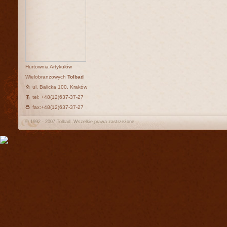
Hurtownia Artykułów
Wielobranżowych
Tolbad
ul. Balicka 100, Kraków
tel: +48(12)637-37-27
fax:+48(12)637-37-27
© 1992 - 2007 Tolbad. Wszelkie prawa zastrzeżone