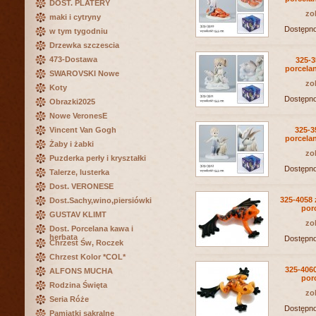
DOST. PLATERY
zo
maki i cytryny
Dostępn
w tym tygodniu
Drzewka szczescia
473-Dostawa
325-3
porcel
SWAROVSKI Nowe
zo
Koty
Dostępn
Obrazki2025
Nowe VeronesE
Vincent Van Gogh
325-3
porcel
Żaby i żabki
zo
Puzderka perły i kryształki
Dostępn
Talerze, lusterka
Dost. VERONESE
325-4058 
Dost.Sachy,wino,piersiówki
por
GUSTAV KLIMT
zo
Dost. Porcelana kawa i
herbata
Dostępn
Chrzest Św, Roczek
Chrzest Kolor *COL*
325-4060
ALFONS MUCHA
por
Rodzina Święta
zo
Seria Róże
Dostępn
Pamiątki sakralne