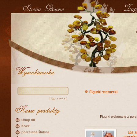
Figurki statuetki
Figurki wykonane z porce
Urlop 08
KSeF
porcelana ślubna
325-3
porcel