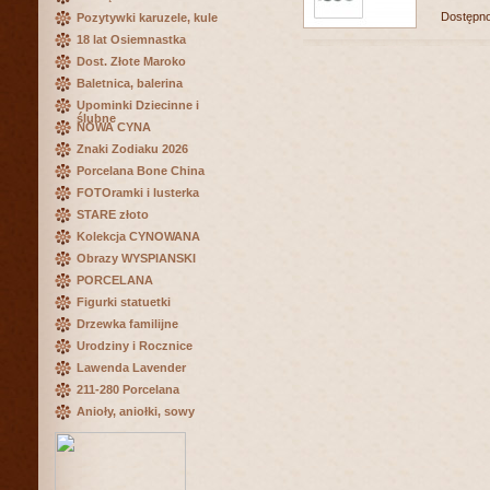
Dostępn
Pozytywki karuzele, kule
18 lat Osiemnastka
Dost. Złote Maroko
Baletnica, balerina
Upominki Dziecinne i
ślubne
NOWA CYNA
Znaki Zodiaku 2026
Porcelana Bone China
FOTOramki i lusterka
STARE złoto
Kolekcja CYNOWANA
Obrazy WYSPIANSKI
PORCELANA
Figurki statuetki
Drzewka familijne
Urodziny i Rocznice
Lawenda Lavender
211-280 Porcelana
Anioły, aniołki, sowy