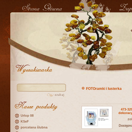
FOTOramki i lusterka
473-32
dekorac
Urlop 08
zo
KSeF
Dostępn
porcelana ślubna