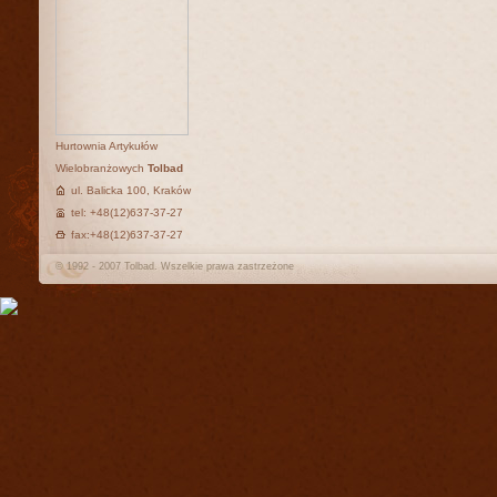
Hurtownia Artykułów
Wielobranżowych
Tolbad
ul. Balicka 100, Kraków
tel: +48(12)637-37-27
fax:+48(12)637-37-27
© 1992 - 2007 Tolbad. Wszelkie prawa zastrzeżone