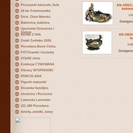
Pozytywki karuzele, kule
AN-10023 
kobieta
18 lat Osiemnastka
zo
Dost. Złote Maroko
Dostępn
Baletnica, balerina
Upominki Dziecinne i
ślubne
NOWA CYNA
AN-10024
k
Znaki Zodiaku 2026
zob
Porcelana Bone China
Dostępno
FOTOramki i lusterka
STARE złoto
Kolekcja CYNOWANA
Obrazy WYSPIANSKI
PORCELANA
Figurki statuetki
Drzewka familijne
Urodziny i Rocznice
Lawenda Lavender
211-280 Porcelana
Anioły, aniołki, sowy