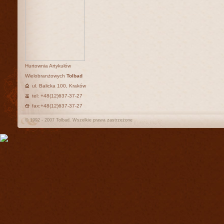
Hurtownia Artykułów
Wielobranżowych
Tolbad
ul. Balicka 100, Kraków
tel: +48(12)637-37-27
fax:+48(12)637-37-27
© 1992 - 2007 Tolbad. Wszelkie prawa zastrzeżone