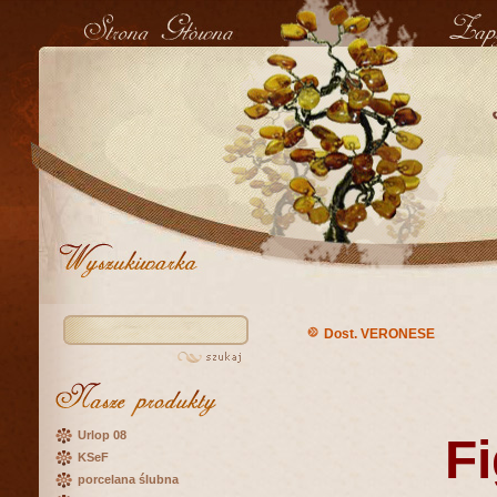
Dost. VERONESE
Urlop 08
F
KSeF
porcelana ślubna