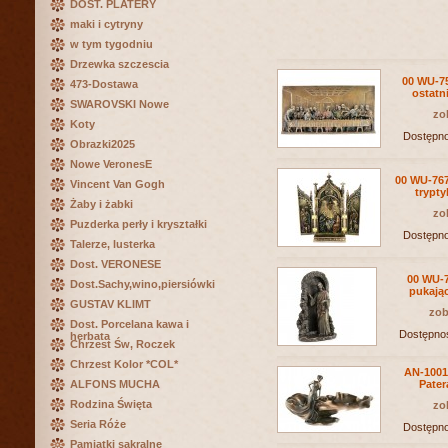
DOST. PLATERY
maki i cytryny
w tym tygodniu
Drzewka szczescia
00 WU-7
473-Dostawa
ostatn
SWAROVSKI Nowe
zo
Koty
Dostępn
Obrazki2025
Nowe VeronesE
00 WU-76
Vincent Van Gogh
trypt
Żaby i żabki
zo
Puzderka perły i kryształki
Dostępn
Talerze, lusterka
Dost. VERONESE
00 WU-
Dost.Sachy,wino,piersiówki
pukają
GUSTAV KLIMT
zob
Dost. Porcelana kawa i
Dostępno
herbata
Chrzest Św, Roczek
Chrzest Kolor *COL*
AN-1001
ALFONS MUCHA
Pater
Rodzina Święta
zo
Seria Róże
Dostępn
Pamiątki sakralne