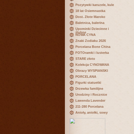
Pozytywki karuzele, kule
18 lat Osiemnastka
Dost. Złote Maroko
Baletnica, balerina
Upominki Dziecinne i
ślubne
NOWA CYNA
Znaki Zodiaku 2026
Porcelana Bone China
FOTOramki i lusterka
STARE złoto
Kolekcja CYNOWANA
Obrazy WYSPIANSKI
PORCELANA
Figurki statuetki
Drzewka familijne
Urodziny i Rocznice
Lawenda Lavender
211-280 Porcelana
Anioły, aniołki, sowy