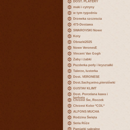
DOST. PLATERY
maki i cytryny
w tym tygodniu
Drzewka szczescia
473-Dostawa
SWAROVSKI Nowe
Koty
Obrazki2025
Nowe VeronesE
Vincent Van Gogh
Żaby i żabki
Puzderka perły i kryształki
Talerze, lusterka
Dost. VERONESE
Dost.Sachy,wino,piersiówki
GUSTAV KLIMT
Dost. Porcelana kawa i
herbata
Chrzest Św, Roczek
Chrzest Kolor *COL*
ALFONS MUCHA
Rodzina Święta
Seria Róże
Pamiątki sakralne