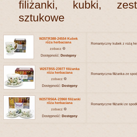
filiżanki, kubki, ze
sztukowe
W25TR388-24554 Kubek
róża herbaciana
Romantyczny kubek z rożą he
zobacz
Dostępność:
Dostępny
W25TR55-23977 filiżanka
róża herbaciana
Romantyczna filiżanka ze spo
zobacz
Dostępność:
Dostępny
W25TR56A-23960 filiżanki
róża herbaciana
Romantyczne filiżanki ze spod
zobacz
Dostępność:
Dostępny