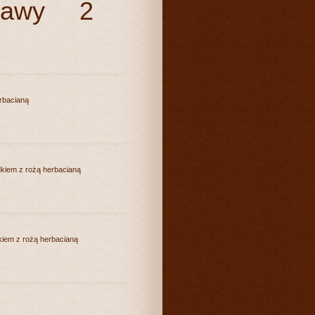
stawy 2
rbacianą
dkiem z rożą herbacianą
kiem z rożą herbacianą