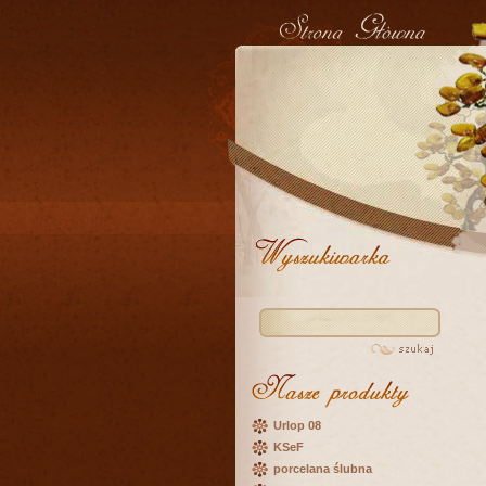
Urlop 08
KSeF
porcelana ślubna