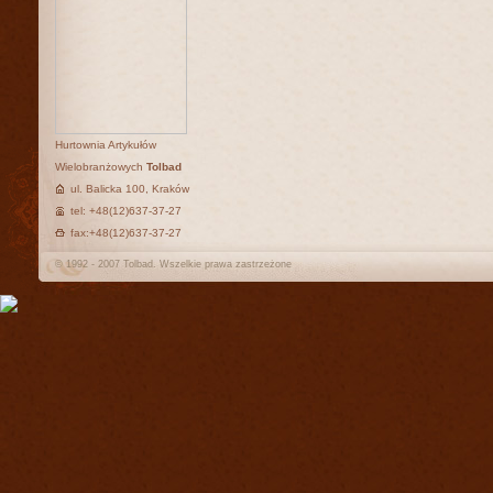
Hurtownia Artykułów
Wielobranżowych
Tolbad
ul. Balicka 100, Kraków
tel: +48(12)637-37-27
fax:+48(12)637-37-27
© 1992 - 2007 Tolbad. Wszelkie prawa zastrzeżone