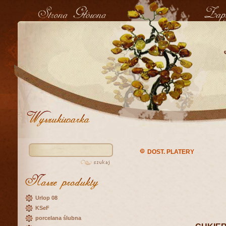
DOST. PLATERY
Urlop 08
KSeF
porcelana ślubna