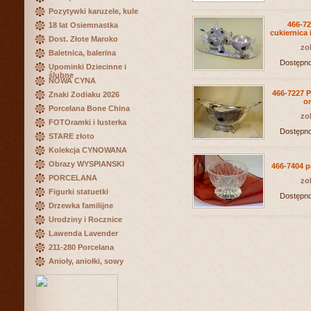
Pozytywki karuzele, kule
466-7
18 lat Osiemnastka
cukiernica 
Dost. Złote Maroko
zo
Baletnica, balerina
Dostępn
Upominki Dziecinne i
ślubne
NOWA CYNA
466-7227 P
Znaki Zodiaku 2026
o
Porcelana Bone China
zo
FOTOramki i lusterka
Dostępn
STARE złoto
Kolekcja CYNOWANA
Obrazy WYSPIANSKI
466-7404 p
PORCELANA
zo
Figurki statuetki
Dostępn
Drzewka familijne
Urodziny i Rocznice
Lawenda Lavender
211-280 Porcelana
Anioły, aniołki, sowy