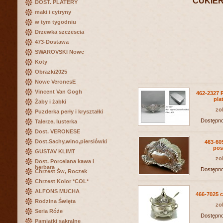
CUKIERN
DOST. PLATERY
maki i cytryny
w tym tygodniu
Drzewka szczescia
473-Dostawa
SWAROVSKI Nowe
Koty
Obrazki2025
Nowe VeronesE
Vincent Van Gogh
462-2327 
pla
Żaby i żabki
zo
Puzderka perły i kryształki
Dostępn
Talerze, lusterka
Dost. VERONESE
Dost.Sachy,wino,piersiówki
463-60
pos
GUSTAV KLIMT
zo
Dost. Porcelana kawa i
herbata
Dostępn
Chrzest Św, Roczek
Chrzest Kolor *COL*
ALFONS MUCHA
466-7025 c
Rodzina Święta
zo
Seria Róże
Dostępn
Pamiątki sakralne